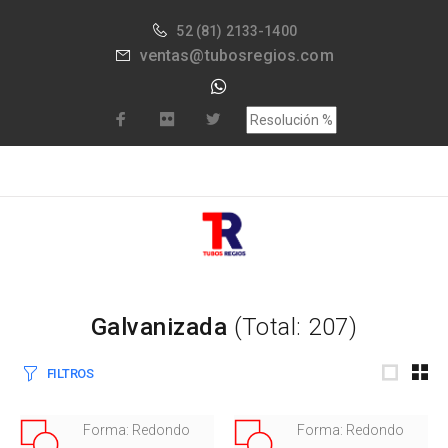
52
(81) 2133-1400
ventas@tubosregios.com
Galvanizada
(Total: 207)
FILTROS
Forma: Redondo
Forma: Redondo