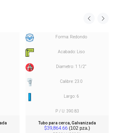
Forma: Redondo
Acabado: Liso
Diametro: 1 1/2"
Calibre: 23.0
Largo: 6
P / U: 390.83
zada
Tubo para cerca, Galvanizada
Tu
$39,864.66
(102 pza.)