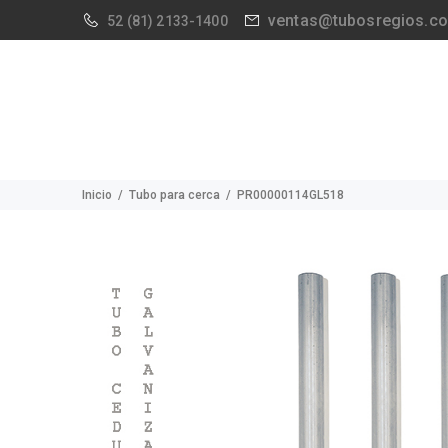
ventas@tubosregios.c
52
(81) 2133-1400
Inicio
Tubo para cerca
PR00000114GL518