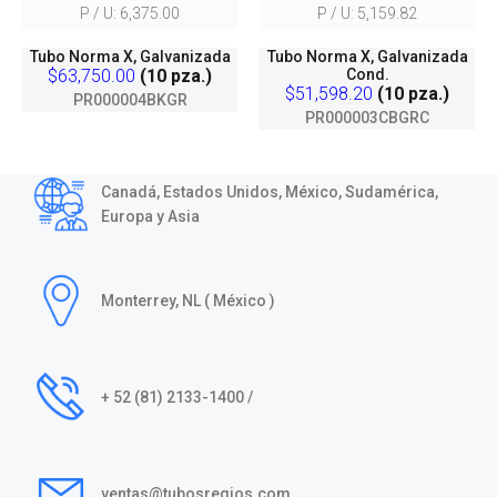
P / U: 6,375.00
P / U: 5,159.82
Tubo Norma X, Galvanizada
Tubo Norma X, Galvanizada
$63,750.00
(10 pza.)
Cond.
$51,598.20
(10 pza.)
PR000004BKGR
PR000003CBGRC
Canadá, Estados Unidos, México, Sudamérica,
Europa y Asia
Monterrey, NL ( México )
+ 52 (81) 2133-1400 /
ventas@tubosregios.com