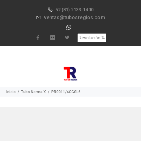
52
(81) 2133-1400
ventas@tubosregios.com
Inicio
Tubo Norma X
PR0011/4CCGL6