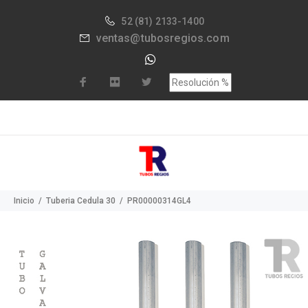
52
(81) 2133-1400
ventas@tubosregios.com
Inicio
Tuberia Cedula 30
PR00000314GL4