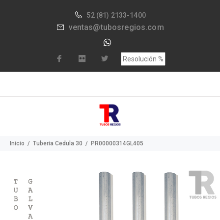
52
(81) 2133-1400
ventas@tubosregios.com
Inicio
Tuberia Cedula 30
PR00000314GL405