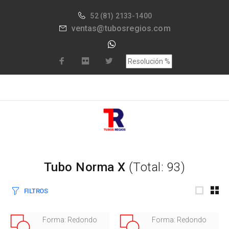
52
(81) 2133-1400
ventas@tubosregios.com
Tubo Norma X
(Total: 93)
FILTROS
Forma: Redondo
Forma: Redondo