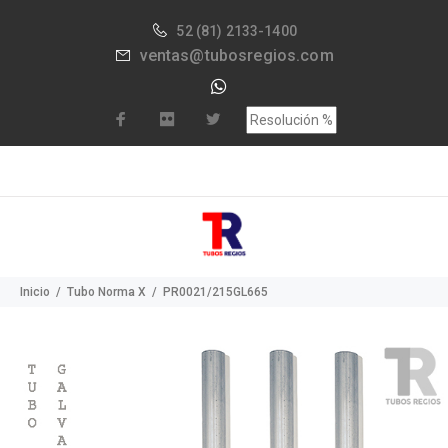
52
(81) 2133-1400
ventas@tubosregios.com
Inicio
Tubo Norma X
PR0021/215GL665