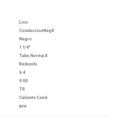
Liso
ConduccionNegX
Negro
1 1/4"
Tubo Norma X
Redondo
6.4
9.00
TR
Caliente Cond.
pza.