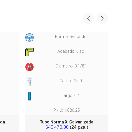
Forma: Redondo
o
Acabado: Liso
Diametro: 3 1/8"
Calibre: 15.0
Largo: 6.4
P / U: 1,686.25
ada
Tubo Norma X, Galvanizada
T
$40,470.00
(24 pza.)