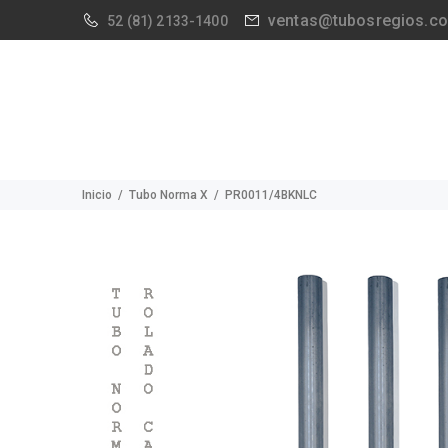
ventas@tubosregios.c
52
(81) 2133-1400
Inicio
Tubo Norma X
PR0011/4BKNLC