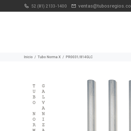
ventas@tubosregios.c
52
(81) 2133-1400
Inicio
Tubo Norma X
PR0031/814GLC