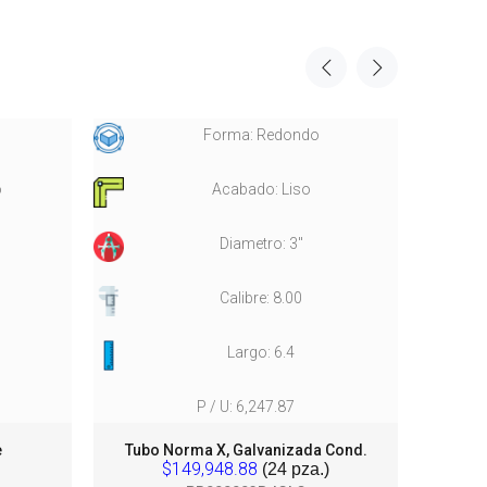
Forma: Redondo
o
Acabado: Liso
Diametro: 3"
Calibre: 8.00
Largo: 6.4
P / U: 6,247.87
e
Tubo Norma X, Galvanizada Cond.
Tu
$149,948.88
(24 pza.)