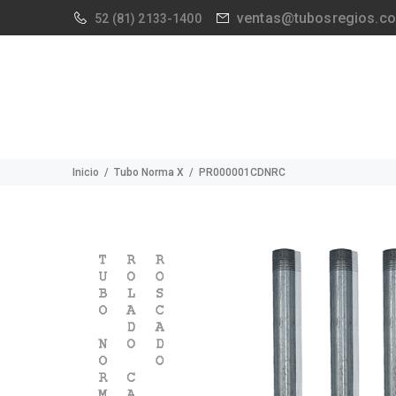
ventas@tubosregios.c
52
(81) 2133-1400
Inicio
Tubo Norma X
PR000001CDNRC