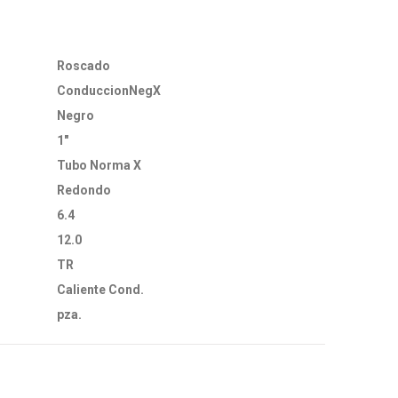
Roscado
ConduccionNegX
Negro
1"
Tubo Norma X
Redondo
6.4
12.0
TR
Caliente Cond.
pza.