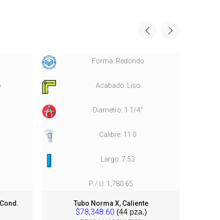
Forma: Redondo
o
Acabado: Liso
Diametro: 1 1/4"
Calibre: 11.0
Largo: 7.53
P / U: 1,780.65
 Cond.
Tubo Norma X, Caliente
$78,348.60
(44 pza.)