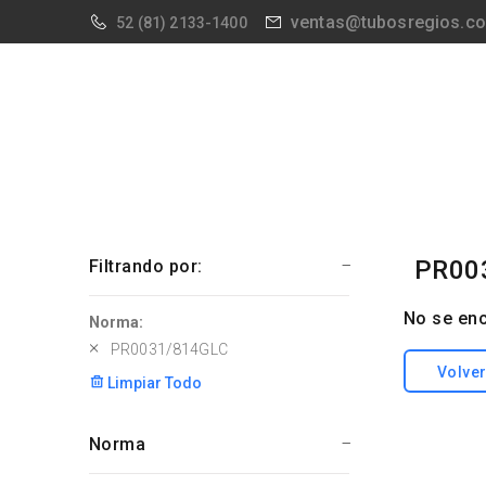
ventas@tubosregios.c
52
(81) 2133-1400
PR00
Filtrando por:
No se enc
Norma:
PR0031/814GLC
Volver
Limpiar Todo
Norma