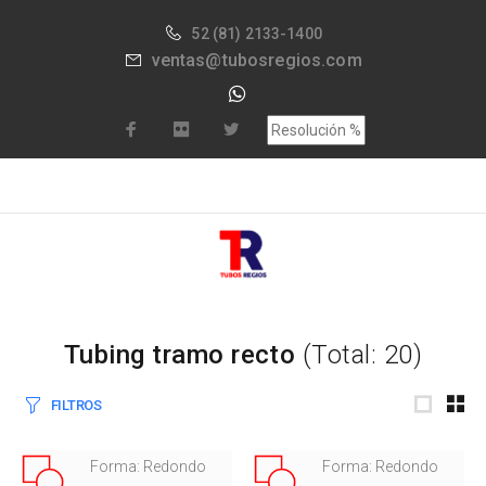
52
(81) 2133-1400
ventas@tubosregios.com
Tubing tramo recto
(Total: 20)
FILTROS
Forma: Redondo
Forma: Redondo