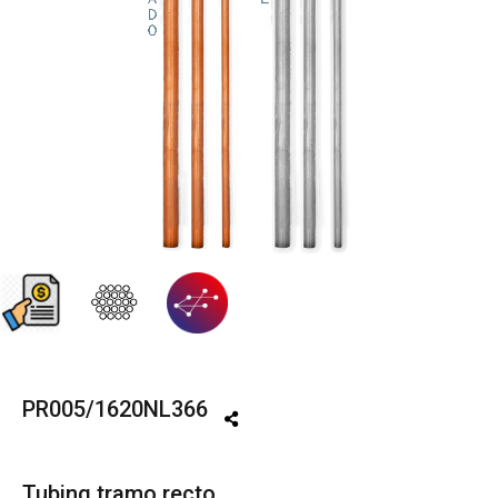
PR005/1620NL366
Tubing tramo recto