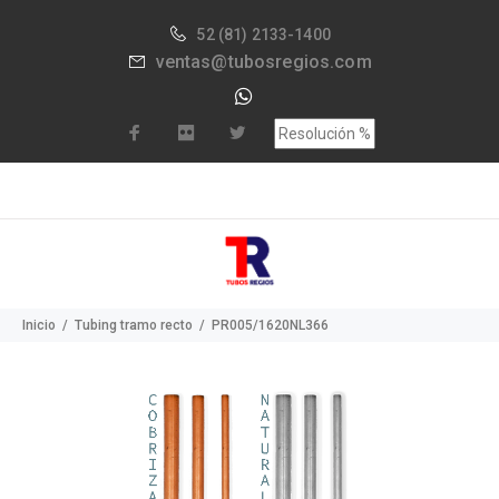
52
(81) 2133-1400
ventas@tubosregios.com
Inicio
Tubing tramo recto
PR005/1620NL366