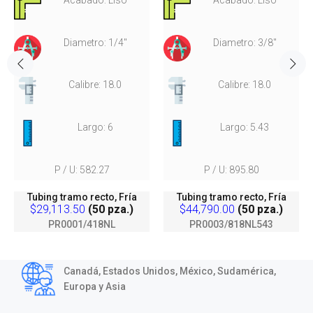
Diametro: 1/4"
Diametro: 3/8"
Calibre: 18.0
Calibre: 18.0
Largo: 6
Largo: 5.43
P / U: 582.27
P / U: 895.80
Tubing tramo recto, Fría
Tubing tramo recto, Fría
$29,113.50
(50 pza.)
$44,790.00
(50 pza.)
PR0001/418NL
PR0003/818NL543
Canadá, Estados Unidos, México, Sudamérica,
Europa y Asia