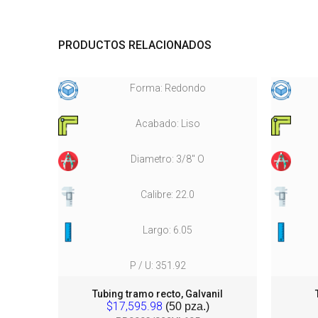
PRODUCTOS RELACIONADOS
Forma: Redondo
Acabado: Liso
Diametro: 3/8" O
Calibre: 22.0
Largo: 6.05
P / U: 351.92
a
Tubing tramo recto, Galvanil
$17,595.98
(50 pza.)