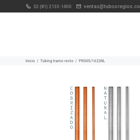
ventas@tubosregios.c
52
(81) 2133-1400
Inicio
Tubing tramo recto
PR005/1622NL