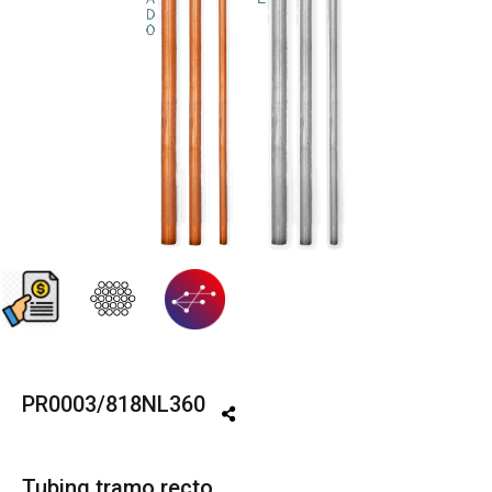
PR0003/818NL360
Tubing tramo recto