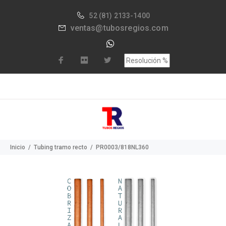
52
(81) 2133-1400
ventas@tubosregios.com
Inicio
Tubing tramo recto
PR0003/818NL360