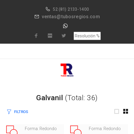
52
(81) 2133-1400
ventas@tubosregios.com
Galvanil
(Total: 36)
FILTROS
Forma: Redondo
Forma: Redondo