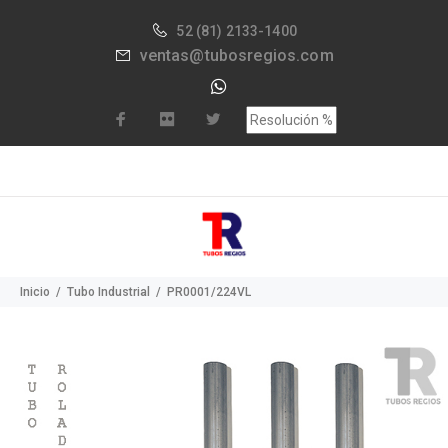
52
(81) 2133-1400
ventas@tubosregios.com
Inicio
Tubo Industrial
PR0001/224VL