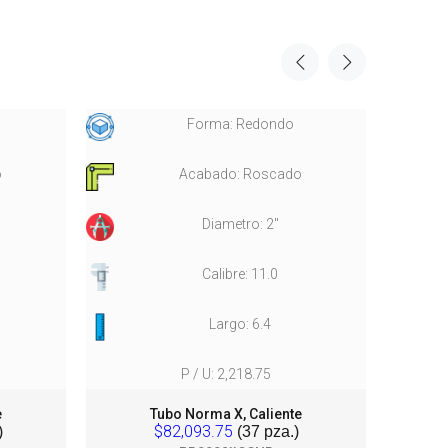
Forma: Redondo
o
Acabado: Roscado
Diametro: 2"
Calibre: 11.0
Largo: 6.4
P / U: 2,218.75
e
Tubo Norma X, Caliente
T
$82,093.75
)
(37 pza.)