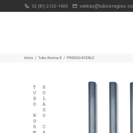
ventas@tubosregios.c
52
(81) 2133-1400
Inicio
Tubo Norma X
PR0003/4CENLC