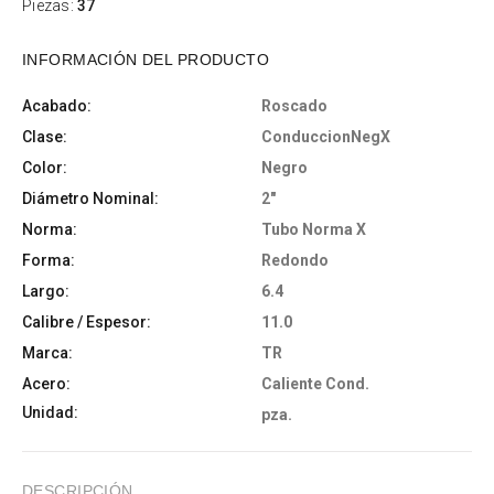
Piezas:
37
INFORMACIÓN DEL PRODUCTO
Acabado:
Roscado
Clase:
ConduccionNegX
Color:
Negro
Diámetro Nominal:
2"
Norma:
Tubo Norma X
Forma:
Redondo
Largo:
6.4
Calibre / Espesor:
11.0
Marca:
TR
Acero:
Caliente Cond.
Unidad:
pza.
DESCRIPCIÓN