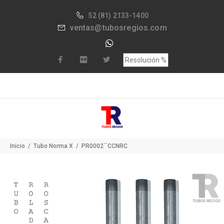
52
(81) 2133-1400
ventas@tubosregios.com
Inicio
Tubo Norma X
PR0002``CCNRC