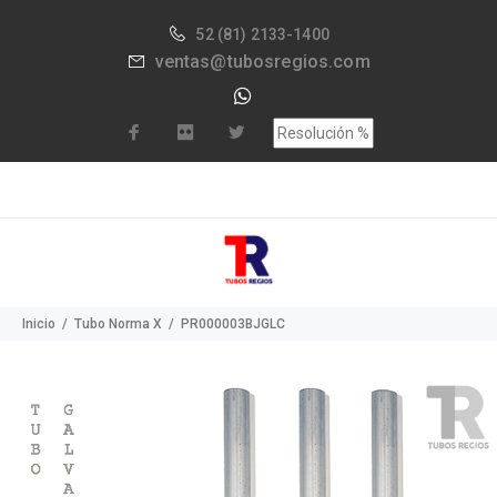
52
(81) 2133-1400
ventas@tubosregios.com
Inicio
Tubo Norma X
PR000003BJGLC