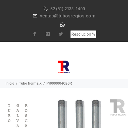
52
(81) 2133-1400
ventas@tubosregios.com
Inicio
Tubo Norma X
PR000004CBGR