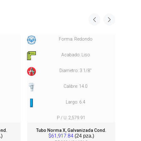
Forma: Redondo
Acabado: Liso
Diametro: 3 1/8"
Calibre: 14.0
Largo: 6.4
P / U: 2,579.91
ond.
Tubo Norma X, Galvanizada Cond.
Tu
$61,917.84
)
(24 pza.)