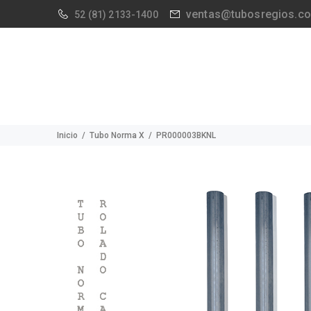
ventas@tubosregios.c
52
(81) 2133-1400
Inicio
Tubo Norma X
PR000003BKNL