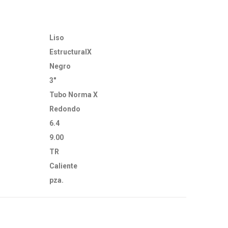
Liso
EstructuralX
Negro
3"
Tubo Norma X
Redondo
6.4
9.00
TR
Caliente
pza.