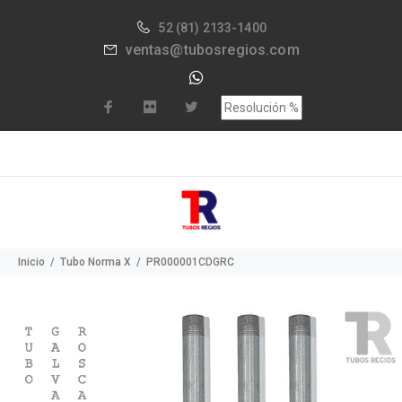
52
(81) 2133-1400
ventas@tubosregios.com
Inicio
Tubo Norma X
PR000001CDGRC