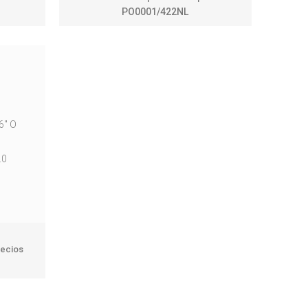
PO0001/422NL
6" O
.0
recios