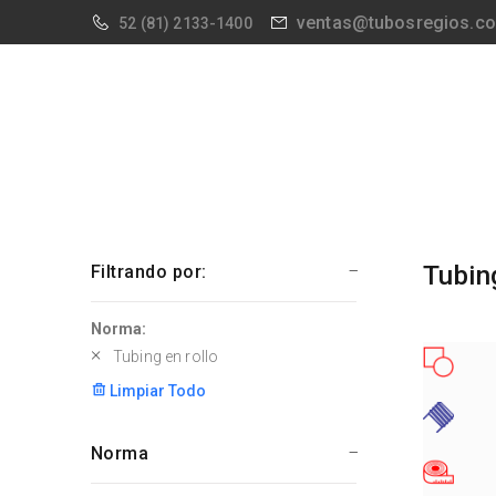
ventas@tubosregios.c
52
(81) 2133-1400
Tubin
Filtrando por:
Norma:
Tubing en rollo
Limpiar Todo
Norma