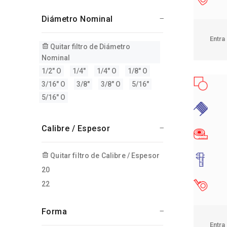
Diámetro Nominal
Entra
Quitar filtro de Diámetro
Nominal
1/2" O
1/4"
1/4" O
1/8" O
3/16" O
3/8"
3/8" O
5/16"
5/16" O
Calibre / Espesor
Quitar filtro de Calibre / Espesor
20
22
Forma
Entra