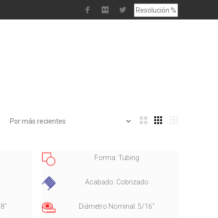
Forma: Tubing
Acabado: Cobrizado
/8"
Diámetro Nominal: 5/16"