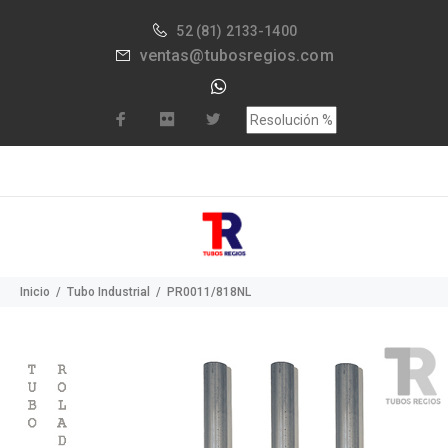
52
(81) 2133-1400
ventas@tubosregios.com
Inicio
Tubo Industrial
PR0011/818NL