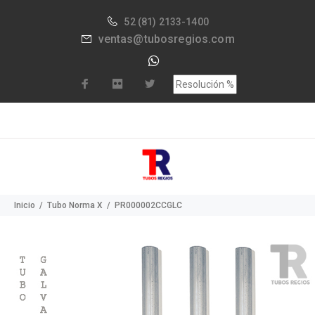
52
(81) 2133-1400
ventas@tubosregios.com
Inicio
Tubo Norma X
PR000002CCGLC