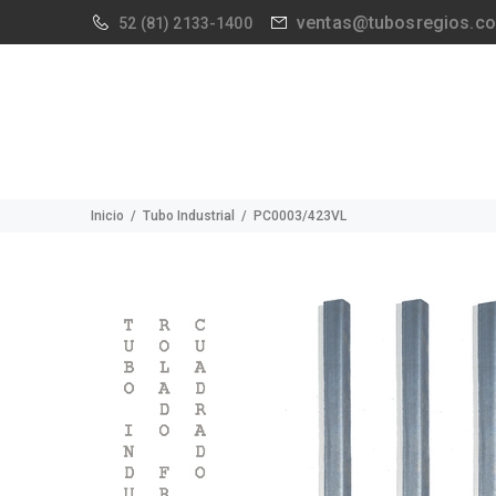
ventas@tubosregios.c
52
(81) 2133-1400
Inicio
Tubo Industrial
PC0003/423VL