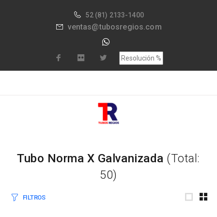
52
(81) 2133-1400
ventas@tubosregios.com
Tubo Norma X Galvanizada
(Total:
50)
FILTROS